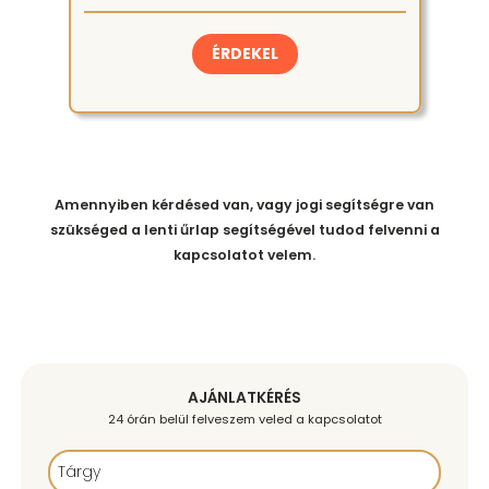
ÉRDEKEL
Amennyiben kérdésed van, vagy jogi segítségre van
szükséged a lenti űrlap segítségével tudod felvenni a
kapcsolatot velem.
Interaktív gyakorlat előadás,
AJÁNLATKÉRÉS
24 órán belül felveszem veled a kapcsolatot
Élő kérdezz-felelek: