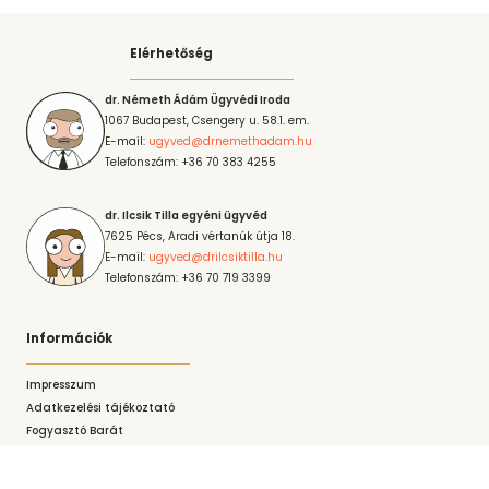
Elérhetőség
dr. Németh Ádám Ügyvédi Iroda
1067 Budapest, Csengery u. 58.1. em.
E-mail:
ugyved@drnemethadam.hu
Telefonszám: +36 70 383 4255
dr. Ilcsik Tilla egyéni ügyvéd
7625 Pécs, Aradi vértanúk útja 18.
E-mail:
ugyved@drilcsiktilla.hu
Telefonszám: +36 70 719 3399
Információk
Impresszum
Adatkezelési tájékoztató
Fogyasztó Barát