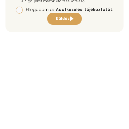
A *-gal jelölt mezők kitöltése kötelező.
Elfogadom az
Adatkezelési tájékoztatót
.
Küldés