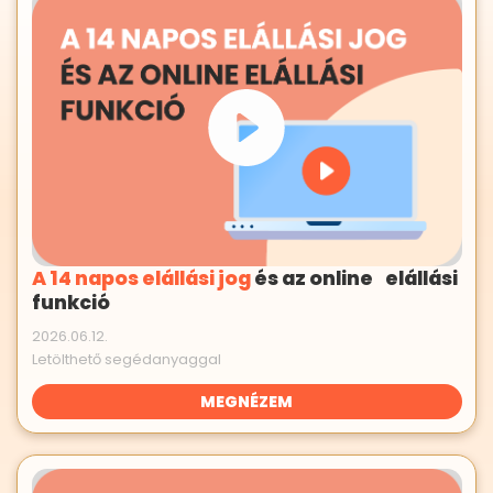
A 14 napos elállási jog
és az online elállási
funkció
2026.06.12.
Letölthető segédanyaggal
MEGNÉZEM