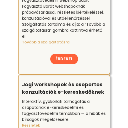
Fogyasztóvédelmi webshop audit
Fogyasztó Barát webshopoknak
próbavásárlással, részletes kiértékeléssel,
SOS tanácsadás (24 órán belül
konzultációval és utóellenőrzéssel.
munkanapokon)
(Sürgős ügyekben
Szolgáltatás tartalma és díja: a “Tovább a
célzott iránymutatás: garantáltan 24
szolgáltatásra” gombra kattintva érhető
órán belüli időpontban.)
el
Tanácsadás egyeztetett
Tovább a szolgáltatásra
időpontban
(Ha nem sürgős az ügy,
de biztos megoldást szeretne és
rendszerezett választ.)
ÉRDEKEL
Minőségi kifogások, vevői
reklamációk, követelések gyors
Jogi workshopok és csoportos
jogi értékelése
(jótállás,
konzultációk e-kereskedőknek
kellékszavatosság)
Elállási jog kezelése
Interaktív, gyakorlati támogatás a
Árazás, akciók, promóciók
csapatának e-kereskedelmi és
szabályszerű alkalmazása
fogyasztóvédelmi témákban — a hibák és
Marketing és értékesítési
kampányok jogi támogatása
bírságok megelőzésére.
Részletek